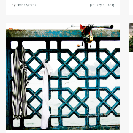
by:
Tuba Şatana