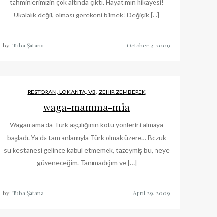
tahminlerimizin çok altında çıktı. Hayatımın hikayesi!
Ukalalık değil, olması gerekeni bilmek! Değişik […]
by:
Tuba Şatana
,
RESTORAN, LOKANTA, VB
ZEHIR ZEMBEREK
waga-mamma-mia
Wagamama da Türk aşçılığının kötü yönlerini almaya
başladı. Ya da tam anlamıyla Türk olmak üzere… Bozuk
su kestanesi gelince kabul etmemek, tazeymiş bu, neye
güveneceğim. Tanımadığım ve […]
by:
Tuba Şatana