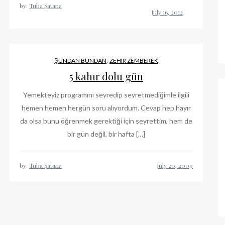
by:
Tuba Şatana
,
ŞUNDAN BUNDAN
ZEHIR ZEMBEREK
5 kahır dolu gün
Yemekteyiz programını seyredip seyretmediğimle ilgili
hemen hemen hergün soru alıyordum. Cevap hep hayır
da olsa bunu öğrenmek gerektiği için seyrettim, hem de
bir gün değil, bir hafta […]
by:
Tuba Şatana