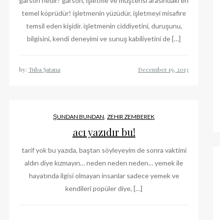
garson nedir? garson, işletme ve müşterisi arasındaki en
temel köprüdür! işletmenin yüzüdür, işletmeyi misafire
temsil eden kişidir. işletmenin ciddiyetini, duruşunu,
bilgisini, kendi deneyimi ve sunuş kabiliyetini de […]
by:
Tuba Şatana
,
ŞUNDAN BUNDAN
ZEHIR ZEMBEREK
acı yazıdır bu!
tarif yok bu yazıda, baştan söyleyeyim de sonra vaktimi
aldın diye kızmayın… neden neden neden… yemek ile
hayatında ilgisi olmayan insanlar sadece yemek ve
kendileri popüler diye, […]