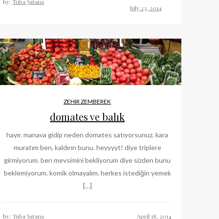
by:
Tuba Şatana
ZEHIR ZEMBEREK
domates ve balık
hayır. manava gidip neden domates satıyorsunuz. kara
muratım ben, kaldırın bunu. heyyyyt! diye triplere
girmiyorum. ben mevsimini bekliyorum diye sizden bunu
beklemiyorum. komik olmayalım. herkes istediğin yemek
[…]
by:
Tuba Şatana