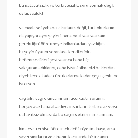
bu patavatsızlık ve terbiyesizlik. soru sormak değil,
üslupsuzluk!
ve maalesef yabancı okurlarım değil, türk okurlarım
da yapıyor aynı şeyleri. bana nasıl yazı yazmam
gerektiğini öğretmeye kalkanlardan, yazdığım
birşeyin fiyatını soranlara, kendilerinin
beğenmedikleri şeyi yazınca bana hiç
yakıştıramadıklarını, daha iyisini bilmenizi beklerdim
diyebilecek kadar cüretkarlarına kadar çeşit çeşit, ne
istersen.
çağ bilgi çağı olunca mı ipin ucu kaçtı, sorarım.
herşey açıkta nasılsa diye, insanların terbiyesiz veya
patavatsız olması da bu çağın getirisi mi? sanmam.
kimseye terbiye öğretmek değil niyetim, haşa, ama
saygı sınırlarını ve ekranın karşısında bir insanın