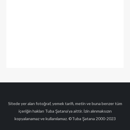
Sitede yer alan fotoğraf, yemek tarifi, metin ve buna benzer tüm
içeriğin hakları Tuba Şatana’ya aittir. İzin alınmaksızın
kopyalanamaz ve kullanılamaz. ©Tuba Şatana 2000-2023