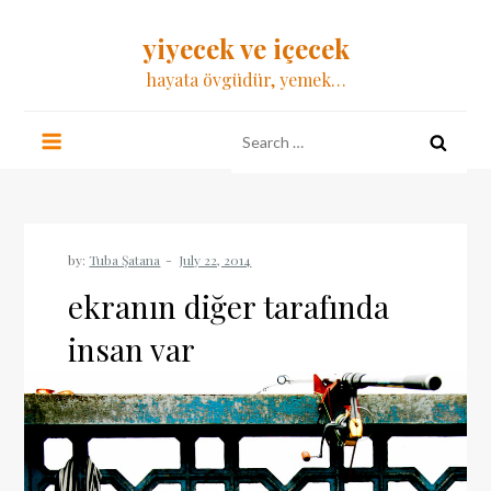
Skip
yiyecek ve içecek
to
content
hayata övgüdür, yemek…
Search
for:
by:
Tuba Şatana
ekranın diğer tarafında
insan var