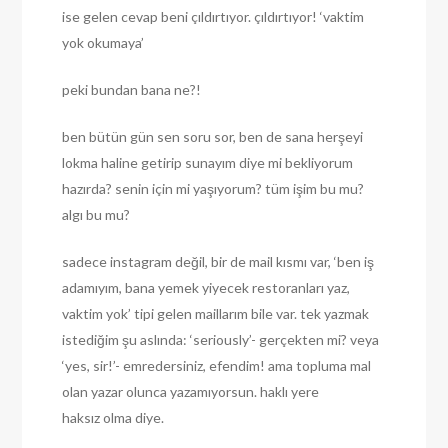
ise gelen cevap beni çıldırtıyor. çıldırtıyor! ‘vaktim
yok okumaya’
peki bundan bana ne?!
ben bütün gün sen soru sor, ben de sana herşeyi
lokma haline getirip sunayım diye mi bekliyorum
hazırda? senin için mi yaşıyorum? tüm işim bu mu?
algı bu mu?
sadece instagram değil, bir de mail kısmı var, ‘ben iş
adamıyım, bana yemek yiyecek restoranları yaz,
vaktim yok’ tipi gelen maillarım bile var. tek yazmak
istediğim şu aslında: ‘seriously’- gerçekten mi? veya
‘yes, sir!’- emredersiniz, efendim! ama topluma mal
olan yazar olunca yazamıyorsun. haklı yere
haksız olma diye.