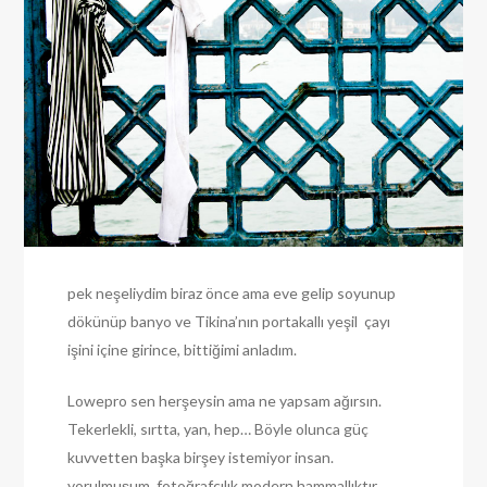
pek neşeliydim biraz önce ama eve gelip soyunup
dökünüp banyo ve Tikina’nın portakallı yeşil çayı
işini içine girince, bittiğimi anladım.
Lowepro sen herşeysin ama ne yapsam ağırsın.
Tekerlekli, sırtta, yan, hep… Böyle olunca güç
kuvvetten başka birşey istemiyor insan.
yorulmuşum. fotoğrafçılık modern hammallıktır