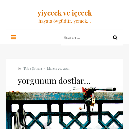
Skip
yiyecek ve içecek
to
content
hayata övgüdür, yemek…
Search
for:
by:
Tuba Şatana
yorgunum dostlar…