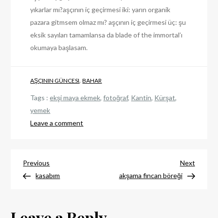
yıkarlar mı?aşçının iç geçirmesi iki: yarın organik
pazara gitmsem olmaz mı? aşçının iç geçirmesi üç: şu
eksik sayıları tamamlansa da blade of the immortal’ı
okumaya başlasam.
,
AŞÇININ GÜNCESI
BAHAR
Tags :
ekşi maya ekmek
,
fotoğraf
,
Kantin
,
Kürşat
,
yemek
on
Leave a comment
yorgunum
dostlar…
Post
Previous
Next
Previous
Next
post
post
kasabım
akşama fincan böreği
navigation
Leave a Reply