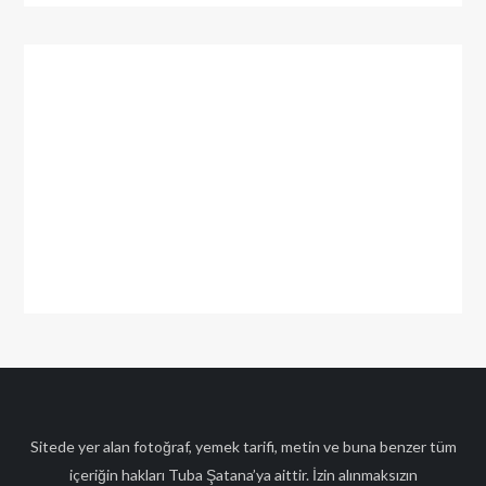
Sitede yer alan fotoğraf, yemek tarifi, metin ve buna benzer tüm
içeriğin hakları Tuba Şatana’ya aittir. İzin alınmaksızın