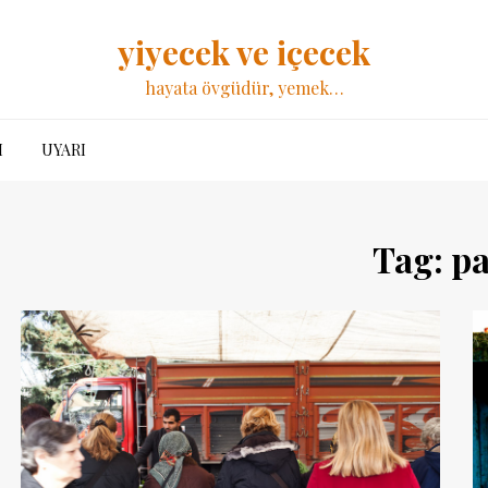
yiyecek ve içecek
hayata övgüdür, yemek…
I
UYARI
Tag:
pa