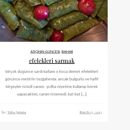
,
AŞÇININ GÜNCESI
BAHAR
efelekleri sarmak
birçok düşünce sardı kafamı o koca demet efelekleri
görünce metin’in tezgahında. ancak bulgurlu ve hafif
birşeyler istedi canım. yufka niyetine kullanıp börek
yapacaktım, canım istemedi. kat kat […]
by:
Tuba Şatana