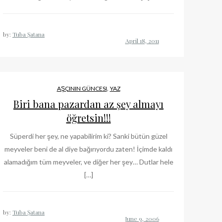
by:
Tuba Şatana
,
AŞÇININ GÜNCESI
YAZ
Biri bana pazardan az şey almayı
öğretsin!!!
Süperdi her şey, ne yapabilirim ki? Sanki bütün güzel
meyveler beni de al diye bağırıyordu zaten! İçimde kaldı
alamadığım tüm meyveler, ve diğer her şey… Dutlar hele
[…]
by:
Tuba Şatana