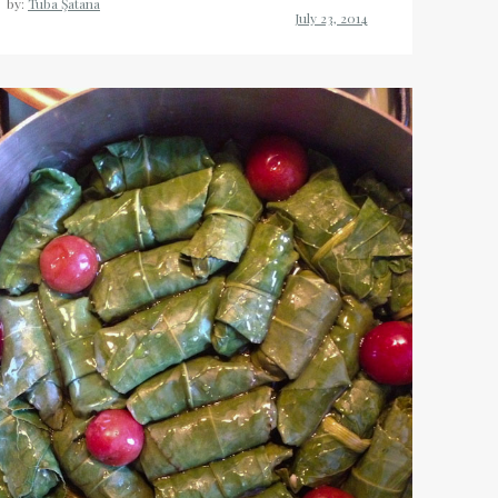
by:
Tuba Şatana