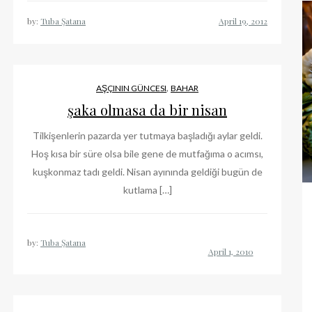
by:
Tuba Şatana
,
AŞÇININ GÜNCESI
BAHAR
şaka olmasa da bir nisan
Tilkişenlerin pazarda yer tutmaya başladığı aylar geldi.
Hoş kısa bir süre olsa bile gene de mutfağıma o acımsı,
kuşkonmaz tadı geldi. Nisan ayınında geldiği bugün de
kutlama […]
by:
Tuba Şatana