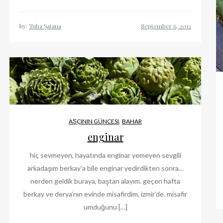
by:
Tuba Şatana
,
AŞÇININ GÜNCESI
BAHAR
enginar
hiç sevmeyen, hayatında enginar yemeyen sevgili
arkadaşım berkay’a bile enginar yedirdikten sonra…
nerden geldik buraya, baştan alayım. geçen hafta
berkay ve derya’nın evinde misafirdim, izmir’de. misafir
umduğunu […]