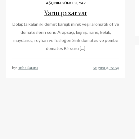
,
AŞÇININ GÜNCESI
YAZ
Yarın pazar var
Dolapta kalan iki demet karışık minik yeşil aromatik ot ve
domateslerin sonu Arapsaçı, kişniş, nane, kekik,
maydanoz, reyhan ve fesleğen Sırık domates ve pembe
domates Bir sürü […]
by:
Tuba Şatana