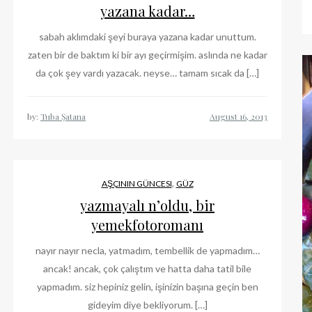
yazana kadar…
sabah aklımdaki şeyi buraya yazana kadar unuttum.
zaten bir de baktım ki bir ayı geçirmişim. aslında ne kadar
da çok şey vardı yazacak. neyse… tamam sıcak da […]
by:
Tuba Şatana
,
AŞÇININ GÜNCESI
GÜZ
yazmayalı n’oldu, bir
yemekfotoromanı
nayır nayır necla, yatmadım, tembellik de yapmadım…
ancak! ancak, çok çalıştım ve hatta daha tatil bile
yapmadım. siz hepiniz gelin, işinizin başına geçin ben
gideyim diye bekliyorum. […]