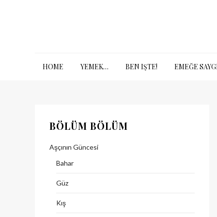
Skip
to
content
HOME
YEMEK…
BEN IŞTE!
EMEĞE SAYG
BÖLÜM BÖLÜM
Aşçının Güncesi
Bahar
Güz
Kış