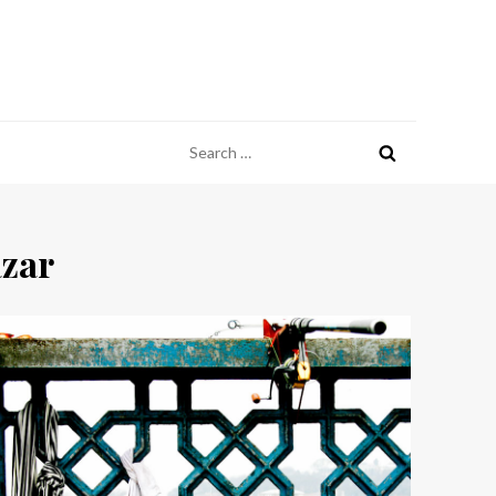
Search
for:
zar