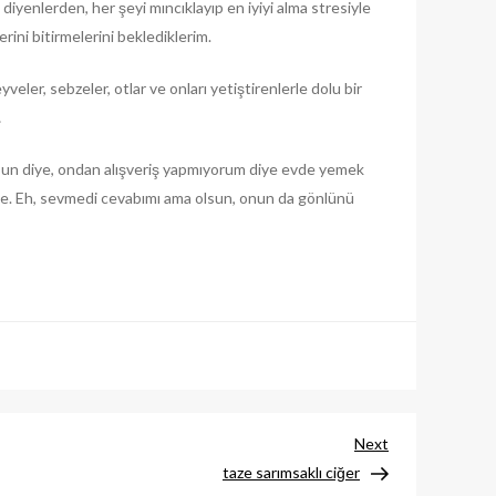
diyenlerden, her şeyi mıncıklayıp en iyiyi alma stresiyle
erini bitirmelerini beklediklerim.
yveler, sebzeler, otlar ve onları yetiştirenlerle dolu bir
…
un diye, ondan alışveriş yapmıyorum diye evde yemek
y’e. Eh, sevmedi cevabımı ama olsun, onun da gönlünü
Next
Next
post
taze sarımsaklı ciğer