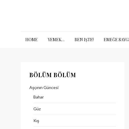
Skip
to
content
HOME
YEMEK…
BEN IŞTE!
EMEĞE SAYG
BÖLÜM BÖLÜM
Aşçının Güncesi
Bahar
Güz
Kış