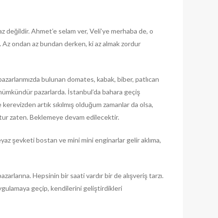
az değildir. Ahmet’e selam ver, Veli’ye merhaba de, o
… Az ondan az bundan derken, ki az almak zordur
pazarlarımızda bulunan domates, kabak, biber, patlıcan
mümkündür pazarlarda. İstanbul’da bahara geçiş
e kerevizden artık sıkılmış olduğum zamanlar da olsa,
tur zaten. Beklemeye devam edilecektir.
az şevketi bostan ve mini mini enginarlar gelir aklıma,
zarlarına. Hepsinin bir saati vardır bir de alışveriş tarzı.
ygulamaya geçip, kendilerini geliştirdikleri