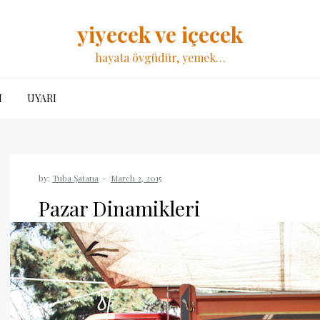
yiyecek ve içecek
hayata övgüdür, yemek…
I
UYARI
by:
Tuba Şatana
Pazar Dinamikleri