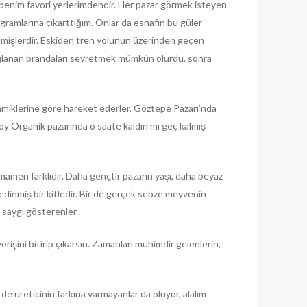
benim favori yerlerimdendir. Her pazar görmek isteyen
gramlarına çıkarttığım. Onlar da esnafın bu güler
etmişlerdir. Eskiden tren yolunun üzerinden geçen
ağlanan brandaları seyretmek mümkün olurdu, sonra
inamiklerine göre hareket ederler, Göztepe Pazarı’nda
y Organik pazarında o saate kaldın mı geç kalmış
mamen farklıdır. Daha gençtir pazarın yaşı, daha beyaz
 edinmiş bir kitledir. Bir de gerçek sebze meyvenin
e saygı gösterenler.
erişini bitirip çıkarsın. Zamanları mühimdir gelenlerin,
de üreticinin farkına varmayanlar da oluyor, alalım