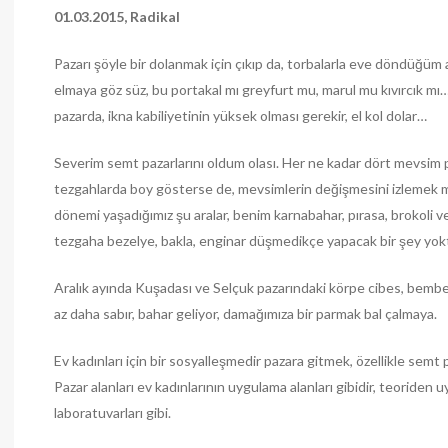
01.03.2015, Radikal
Pazarı şöyle bir dolanmak için çıkıp da, torbalarla eve döndüğüm 
elmaya göz süz, bu portakal mı greyfurt mu, marul mu kıvırcık mı
pazarda, ikna kabiliyetinin yüksek olması gerekir, el kol dolar…
Severim semt pazarlarını oldum olası. Her ne kadar dört mevsim 
tezgahlarda boy gösterse de, mevsimlerin değişmesini izlemek 
dönemi yaşadığımız şu aralar, benim karnabahar, pırasa, brokoli v
tezgaha bezelye, bakla, enginar düşmedikçe yapacak bir şey yok
Aralık ayında Kuşadası ve Selçuk pazarındaki körpe cibes, bembey
az daha sabır, bahar geliyor, damağımıza bir parmak bal çalmaya.
Ev kadınları için bir sosyalleşmedir pazara gitmek, özellikle semt pa
Pazar alanları ev kadınlarının uygulama alanları gibidir, teoriden u
laboratuvarları gibi.