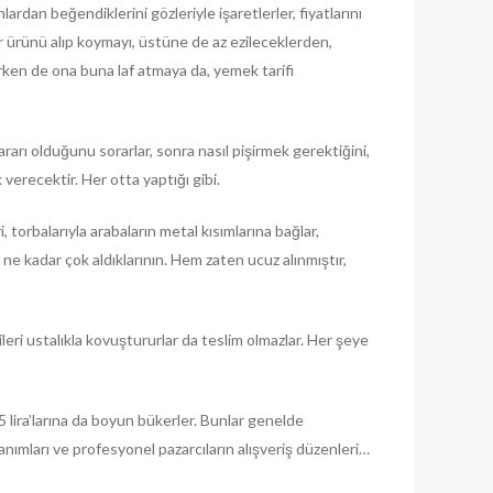
rdan beğendiklerini gözleriyle işaretlerler, fiyatlarını
 ürünü alıp koymayı, üstüne de az ezileceklerden,
arken de ona buna laf atmaya da, yemek tarifi
ararı olduğunu sorarlar, sonra nasıl pişirmek gerektiğini,
verecektir. Her otta yaptığı gibi.
 torbalarıyla arabaların metal kısımlarına bağlar,
ne kadar çok aldıklarının. Hem zaten ucuz alınmıştır,
ileri ustalıkla kovuştururlar da teslim olmazlar. Her şeye
o 5 lira’larına da boyun bükerler. Bunlar genelde
anımları ve profesyonel pazarcıların alışveriş düzenleri…