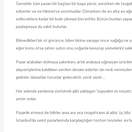
Genelde tüm pazarı bir baştan bir başa yürür, yürürken de tezgahla
ezberler ve ne hikmetse unutmazlar. Dönerken de en alta en ağır
ezileceklere kadar bir kule çıkmayı becerirler. Bütün bunları yap
paylaşmaya da vakit bulurlar.
Bilmedikleri bir ot görünce, bilen birine yanaşır önce sağlığa ne y
eğer konu otsa zaten satıcı onu soğanla kavurup yemelerini salık 
Pazar arabaları dolmaya yakınken, artık arabaya sığmayan ürünleri,
alışverişlerine kaldıkları yerden devam ederler de renk vermezler 
gelinler damatlar torunlar gelecektir, yenir yenir…
Her adımda yanlarına sivrisinek gibi yaklaşan ‘taşıyalım mı teyze’c
yeter onlar.
Pazarlık etmeyi de bilirler ama ara sıra tezgahtarın al abla ‘üç kil
İstanbul’da semt pazarlarında karşılaştığım tonton teyzeler, ev h