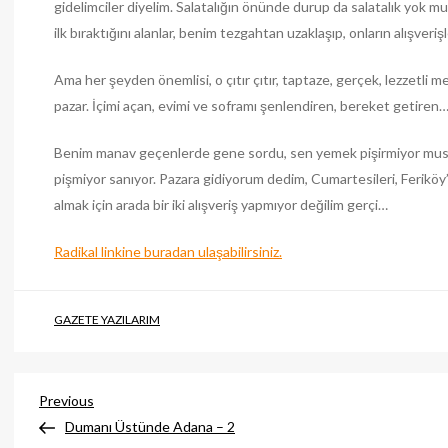
gidelimciler diyelim. Salatalığın önünde durup da salatalık yok mu 
ilk bıraktığını alanlar, benim tezgahtan uzaklaşıp, onların alışverişl
Ama her şeyden önemlisi, o çıtır çıtır, taptaze, gerçek, lezzetli me
pazar. İçimi açan, evimi ve soframı şenlendiren, bereket getiren
Benim manav geçenlerde gene sordu, sen yemek pişirmiyor mus
pişmiyor sanıyor. Pazara gidiyorum dedim, Cumartesileri, Ferikö
almak için arada bir iki alışveriş yapmıyor değilim gerçi…
Radikal linkine buradan ulaşabilirsiniz.
GAZETE YAZILARIM
Post
Previous
Previous
post
Dumanı Üstünde Adana – 2