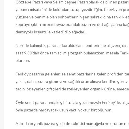
Göztepe Pazarı veya Selamiçeşme Pazarı olarak da bilinen pazar 
yabancı misafirimi de kolundan tutup gezdirdiğim, televizyon pro
yüzüne ve benimle olan sohbetlerinin şen şakraklığına tanıklık 
köprüye çıktın mı bembeyaz brandalı pazarı ve dut ağaçlarına b
demiryolu inşaatı ile katledildi o ağaçlar…
Nerede kalmıştık, pazarlar kuruldukları semtlerin de alışveriş d
saat 9.30’dan önce tam açılmış tezgah bulamazken, mesela Ferikö
olursun.
Feriköy pazarına gelenler ise semt pazarlarına gelen profilden ta
yakalı, daha pazara gitmeyi ve sağlıklı ürün almayı kendine görev
tadını özleyenler, çiftçileri destekleyenler, organik ürüne, emeğ
Öyle semt pazarlarındaki gibi tralala gezinmezsin Feriköy’de, alışv
öyle pazarda harcayacak uzun vakti yoktur birçoğunun.
Aslında organik pazara gelip de tüketici mantığıyla ne ürünün ne 