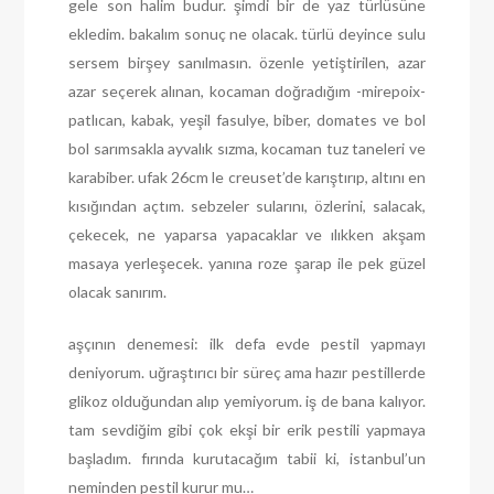
gele son halim budur. şimdi bir de yaz türlüsüne
ekledim. bakalım sonuç ne olacak. türlü deyince sulu
sersem birşey sanılmasın. özenle yetiştirilen, azar
azar seçerek alınan, kocaman doğradığım -mirepoix-
patlıcan, kabak, yeşil fasulye, biber, domates ve bol
bol sarımsakla ayvalık sızma, kocaman tuz taneleri ve
karabiber. ufak 26cm le creuset’de karıştırıp, altını en
kısığından açtım. sebzeler sularını, özlerini, salacak,
çekecek, ne yaparsa yapacaklar ve ılıkken akşam
masaya yerleşecek. yanına roze şarap ile pek güzel
olacak sanırım.
aşçının denemesi: ilk defa evde pestil yapmayı
deniyorum. uğraştırıcı bir süreç ama hazır pestillerde
glikoz olduğundan alıp yemiyorum. iş de bana kalıyor.
tam sevdiğim gibi çok ekşi bir erik pestili yapmaya
başladım. fırında kurutacağım tabii ki, istanbul’un
neminden pestil kurur mu…