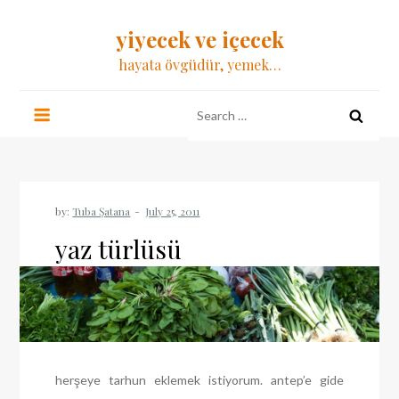
Skip
yiyecek ve içecek
to
content
hayata övgüdür, yemek…
Search
for:
by:
Tuba Şatana
yaz türlüsü
herşeye tarhun eklemek istiyorum. antep’e gide