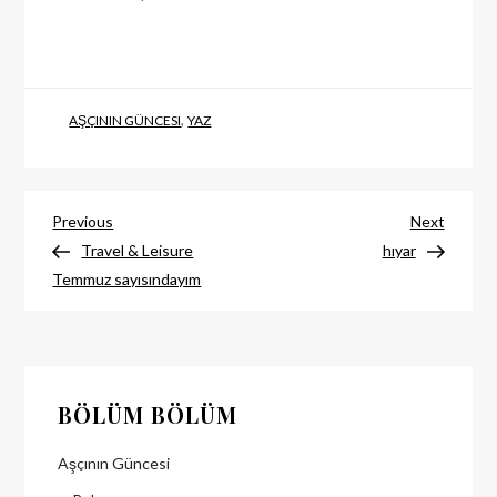
,
AŞÇININ GÜNCESI
YAZ
Post
Previous
Next
Previous
Next
post
post
Travel & Leisure
hıyar
navigation
Temmuz sayısındayım
BÖLÜM BÖLÜM
Aşçının Güncesi