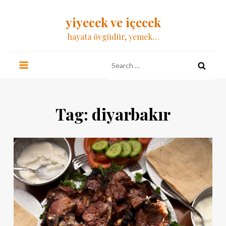
Skip
yiyecek ve içecek
to
content
hayata övgüdür, yemek…
Search
for:
Tag:
diyarbakır