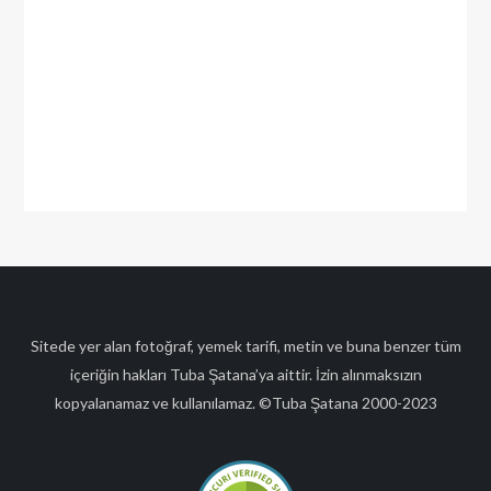
Sitede yer alan fotoğraf, yemek tarifi, metin ve buna benzer tüm
içeriğin hakları Tuba Şatana’ya aittir. İzin alınmaksızın
kopyalanamaz ve kullanılamaz. ©Tuba Şatana 2000-2023