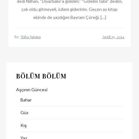
dedi Nilhan, “Diyarbakır’a gidelim.” “Gidelim tabii” dedim,
çok oldu gitmeyeli, özlem gideririm. Geçen ay kitap
ekinde de yazdığım Bayram Çöreği, […]
by:
Tuba Şatana
BÖLÜM BÖLÜM
Aşçının Güncesi
Bahar
Güz
Kış
Yaz